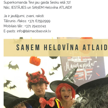
Superkomanda Tevi jau gaida Sesku ielā 72!
Nāc, IESTĀJIES un SAŅEM Helovīna ATLAIDI!
Ja ir jautājumi, zvani, raksti:
Tālrunis /fakss: +371 67592999
Mobilais tālr.: +371 29411041
E-pasts:
info@talmacibasvsk.lv