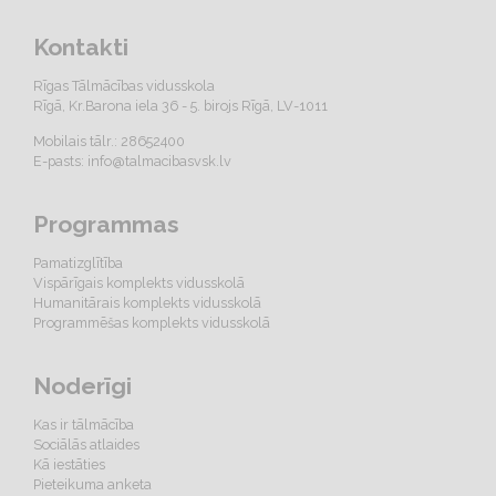
Kontakti
Rīgas Tālmācības vidusskola
Rīgā, Kr.Barona iela 36 - 5. birojs Rīgā, LV-1011
Mobilais tālr.: 28652400
E-pasts:
info@talmacibasvsk.lv
Programmas
Pamatizglītība
Vispārīgais komplekts vidusskolā
Humanitārais komplekts vidusskolā
Programmēšas komplekts vidusskolā
Noderīgi
Kas ir tālmācība
Sociālās atlaides
Kā iestāties
Pieteikuma anketa