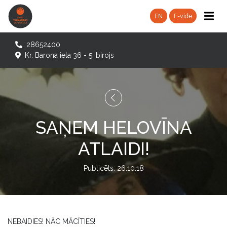
EN
E-vide
28652400
Kr. Barona iela 36 - 5. birojs
SAŅEM HELOVĪNA
ATLAIDI!
Publicēts: 26.10.18
NEBAIDIES! NĀC MĀCĪTIES!