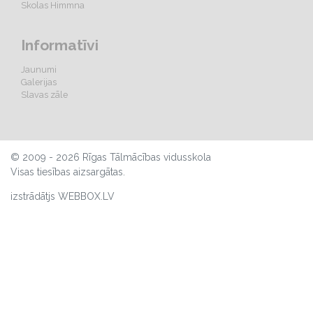
Skolas Himmna
Informatīvi
Jaunumi
Galerijas
Slavas zāle
© 2009 - 2026 Rīgas Tālmācības vidusskola
Visas tiesības aizsargātas.
izstrādātjs WEBBOX.LV