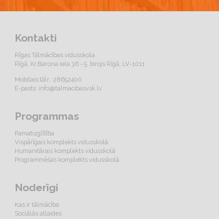
Kontakti
Rīgas Tālmācības vidusskola
Rīgā, Kr.Barona iela 36 - 5. birojs Rīgā, LV-1011
Mobilais tālr.: 28652400
E-pasts:
info@talmacibasvsk.lv
Programmas
Pamatizglītība
Vispārīgais komplekts vidusskolā
Humanitārais komplekts vidusskolā
Programmēšas komplekts vidusskolā
Noderīgi
Kas ir tālmācība
Sociālās atlaides