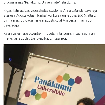
programmas "Panākumu Universitāte" izlaidums.
Rīgas Tālmācības vidusskolas studente Anna Liflands uzvarēja
Biznesa Augstskolas "Turība" konkursā un ieguva 100 % atlaidi
pirmā mācību gada maksai augstskolā! Apsveicam laimīgo
uzvarētāju!
Kā arī visiem absolventiem novēlam, lai Jums ir savi sapņi un
mērķi, lai izdodas tos piepildīt un sasniegt!