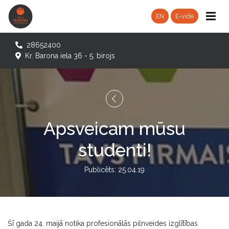
EN
E-vide
28652400
Kr. Barona iela 36 - 5. birojs
Apsveicam mūsu
studenti!
Publicēts: 25.04.19
Šī gada 24. maijā notika profesionālās pilnveides izglītības