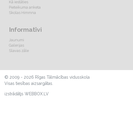
Kā iestāties
Pieteikuma anketa
Skolas Himmna
Informatīvi
Jaunumi
Galerijas
Slavas zāle
© 2009 - 2026 Rīgas Tālmācības vidusskola
Visas tiesības aizsargātas.
izstrādātjs WEBBOX.LV