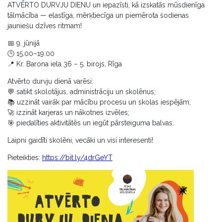
ATVĒRTO DURVJU DIENU un iepazīsti, kā izskatās mūsdienīga
tālmācība — elastīga, mērķtiecīga un piemērota šodienas
jauniešu dzīves ritmam!
📅 9. jūnijā
🕒 15.00–19.00
📍 Kr. Barona iela 36 – 5. birojs, Rīga
Atvērto durvju dienā varēsi:
💬 satikt skolotājus, administrāciju un skolēnus;
📚 uzzināt vairāk par mācību procesu un skolas iespējām;
🚀 izzināt karjeras un nākotnes izvēles;
🎯 piedalīties aktivitātēs un iegūt pārsteiguma balvas.
Laipni gaidīti skolēni, vecāki un visi interesenti!
Pieteikties:
https://bit.ly/4drGeYT