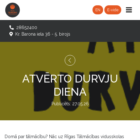
EN
E-vide
28652400
Kr. Barona iela 36 - 5. birojs
ATVĒRTO DURVJU
DIENA
Publicēts: 27.05.26
Domā par tālmācību? Nāc uz Rīgas Tālmācības vidusskolas