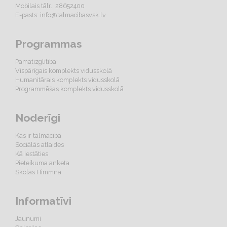
Mobilais tālr.: 28652400
E-pasts:
info@talmacibasvsk.lv
Programmas
Pamatizglītība
Vispārīgais komplekts vidusskolā
Humanitārais komplekts vidusskolā
Programmēšas komplekts vidusskolā
Noderīgi
Kas ir tālmācība
Sociālās atlaides
Kā iestāties
Pieteikuma anketa
Skolas Himmna
Informatīvi
Jaunumi