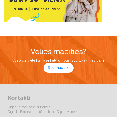
Vēlies mācīties?
Aizpildi pieteikuma anketu un būsi soli tuvāk mācībām
Sākt mācīties
Kontakti
Rīgas Tālmācības vidusskola
Rīgā, Kr.Barona iela 36 - 5. birojs Rīgā, LV-1011