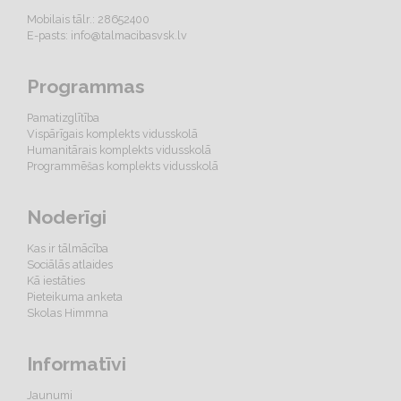
Mobilais tālr.: 28652400
E-pasts:
info@talmacibasvsk.lv
Programmas
Pamatizglītība
Vispārīgais komplekts vidusskolā
Humanitārais komplekts vidusskolā
Programmēšas komplekts vidusskolā
Noderīgi
Kas ir tālmācība
Sociālās atlaides
Kā iestāties
Pieteikuma anketa
Skolas Himmna
Informatīvi
Jaunumi