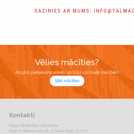
Vēlies mācīties?
Aizpildi pieteikuma anketu un būsi soli tuvāk mācībām
Sākt mācīties
Kontakti
Rīgas Tālmācības vidusskola
Rīgā, Kr.Barona iela 36 - 5. birojs Rīgā, LV-1011