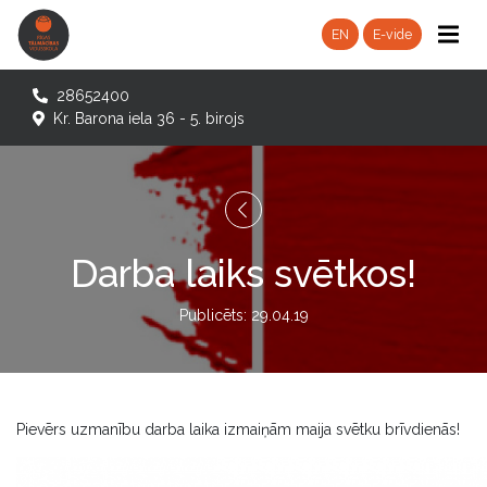
EN
E-vide
28652400
Kr. Barona iela 36 - 5. birojs
Darba laiks svētkos!
Publicēts: 29.04.19
Pievērs uzmanību darba laika izmaiņām maija svētku brīvdienās!