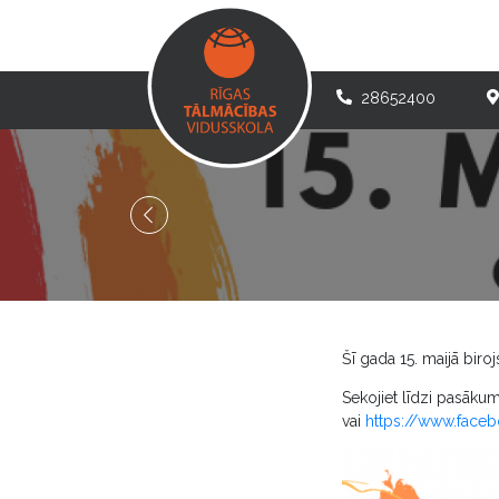
28652400
Šī gada 15. maijā biro
Sekojiet līdzi pasākum
vai
https://www.face