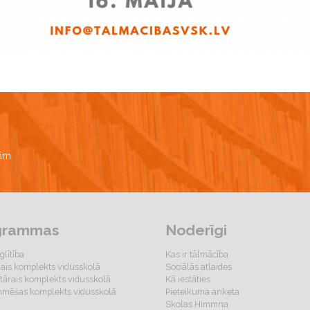
bām
grammas
Noderīgi
glītība
Kas ir tālmācība
gais komplekts vidusskolā
Sociālās atlaides
ārais komplekts vidusskolā
Kā iestāties
mēšas komplekts vidusskolā
Pieteikuma anketa
Skolas Himmna