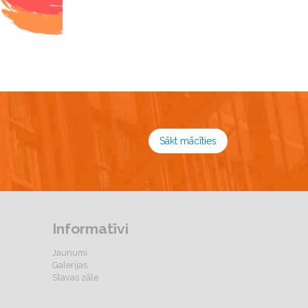
Sākt mācīties
Informatīvi
Jaunumi
Galerijas
Slavas zāle