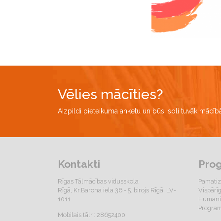
Vēlies mācīties?
Aizpildi pieteikuma anketu un būsi soli tuvāk mācī
Kontakti
Pro
Rīgas Tālmācības vidusskola
Pamatiz
Rīgā, Kr.Barona iela 36 - 5. birojs Rīgā, LV-
Vispārī
1011
Humanit
Program
Mobilais tālr.: 28652400