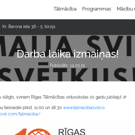
Tālmācība
Programmas
Mācību
Kr. Barona iela 36 - 5. birojs
Darba laika izmaiņas!
Publicēts: 14.05.19
js slēgts, svinam Rīgas Tālmācības vidusskolas 10 gadu jubileju! 🎉
u tiešraidei plkst. 11:00 un 18:30
www.talmacibasvsk.lv
book.com/talmaciba/