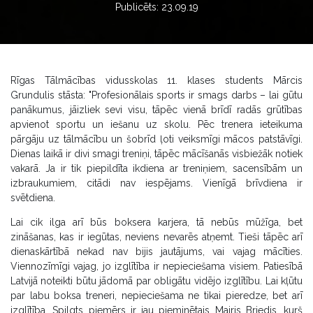
Publicēts: 23.09.19
Rīgas Tālmācības vidusskolas 11. klases students Mārcis
Grundulis stāsta: "Profesionālais sports ir smags darbs – lai gūtu
panākumus, jāizliek sevi visu, tāpēc vienā brīdī radās grūtības
apvienot sportu un iešanu uz skolu. Pēc trenera ieteikuma
pārgāju uz tālmācību un šobrīd ļoti veiksmīgi mācos patstāvīgi.
Dienas laikā ir divi smagi treniņi, tāpēc mācīšanās visbiežāk notiek
vakarā. Ja ir tik piepildīta ikdiena ar treniņiem, sacensībām un
izbraukumiem, citādi nav iespējams. Vienīgā brīvdiena ir
svētdiena.
Lai cik ilga arī būs boksera karjera, tā nebūs mūžīga, bet
zināšanas, kas ir iegūtas, neviens nevarēs atņemt. Tieši tāpēc arī
dienaskārtībā nekad nav bijis jautājums, vai vajag mācīties.
Viennozīmīgi vajag, jo izglītība ir nepieciešama visiem. Patiesībā
Latvijā noteikti būtu jādomā par obligātu vidējo izglītību. Lai kļūtu
par labu boksa treneri, nepieciešama ne tikai pieredze, bet arī
izglītība. Spilgts piemērs ir jau pieminētais Mairis Briedis, kurš