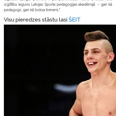
izglītību ieguvis Latvijas Sporta pedagoģijas akadēmijā – gan kā
pedagogs, gan kā boksa treneris."
Visu pieredzes stāstu lasi
ŠEIT