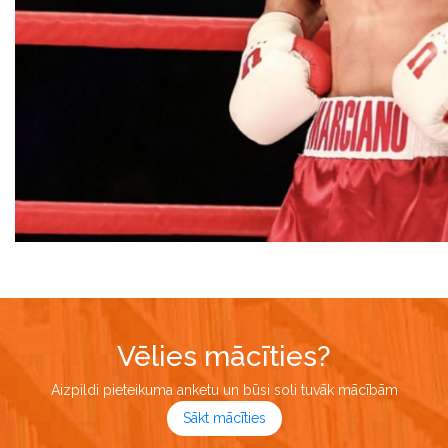
Vēlies mācīties?
Aizpildi pieteikuma anketu un būsi soli tuvāk mācībām
Sākt mācīties