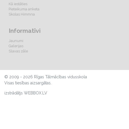
Kā iestāties
Pieteikuma anketa
Skolas Himmna
Informatīvi
Jaunumi
Galerijas
Slavas zāle
© 2009 - 2026 Rīgas Tālmācības vidusskola
Visas tiesības aizsargātas.
izstrādātjs WEBBOX.LV