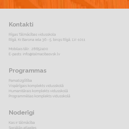
Kontakti
Rīgas Tālmācības vidusskola
Rīgā, Kr.Barona iela 36 - 5. birojs Rīgā, LV-1011
Mobilais tālr.: 28652400
E-pasts:
info@talmacibasvsk.lv
Programmas
Pamatizglītība
Vispārīgais komplekts vidusskolā
Humanitārais komplekts vidusskolā
Programmēšas komplekts vidusskolā
Noderīgi
Kas ir tālmācība
Sociālās atlaides