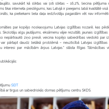
ujāto, savukārt kā sliktas vai ļoti sliktas – 16,2%, liecina pētījuma r
 tikai interneta pieslēgums, kas Latvijā ir pieejams labā kvalitātē visā t
cināts, ka pietiekami liela daļa iedzīvotāju pagaidām vēl nav informēt
zdomāties par kopējo noskaņojumu Latvijas izglītības nozarē, kas pē
s. Skolotāju algu jautājums, eksāmenu vājie rezultāti, jaunais izglītības
o nepārtraukti ziņo presē, veicina kopējo sabiedrības viedokli par izg
 var pārtapt daudz lielākā problēmā – neuzticībā Latvijas izglītības 
šu interesi par mācībām ārpus Latvijas.” stāsta Rīgas Tālmācības
ublikācijās:
pētījumu
ŠEIT
bībā ar tirgus un sabiedriskās domas pētījumu centru SKDS.