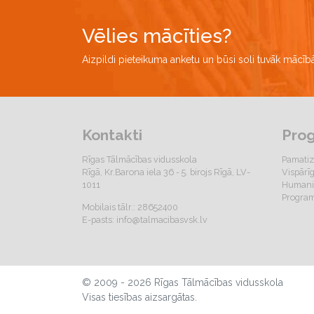
Vēlies mācīties?
Aizpildi pieteikuma anketu un būsi soli tuvāk mācī
Kontakti
Pro
Rīgas Tālmācības vidusskola
Pamatiz
Rīgā, Kr.Barona iela 36 - 5. birojs Rīgā, LV-
Vispārī
1011
Humanit
Program
Mobilais tālr.: 28652400
E-pasts:
info@talmacibasvsk.lv
© 2009 - 2026 Rīgas Tālmācības vidusskola
Visas tiesības aizsargātas.