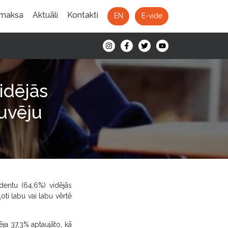
 maksa
Aktuāli
Kontakti
EN
E-vide
idējās
duvēju
ndentu (64,6%) vidējās
oti labu vai labu vērtē
ēja 37,3% aptaujāto, kā