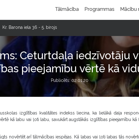
Tālmācība
Programmas
Mācību
Kr. Barona iela 36 - 5. birojs
ums: Ceturtdaļa iedzīvotāju v
tības pieejamību vērtē kā vi
Publicēts: 02.01.20
sskolas izglītības kvalitātes indekss liecina, ka lielākā daļa respo
vērtē kā labu vai ļoti labu, savukārt augstākās izglītības pieejamību kā ļ
ts novērtēt arī tālmācības iespējas. Kā labas vai ļoti labas tās novērt