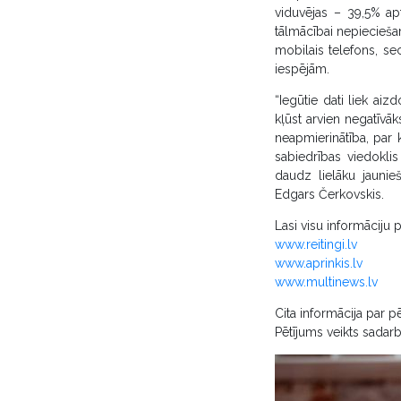
viduvējas – 39,5% apta
tālmācībai nepieciešams
mobilais telefons, se
iespējām.
“Iegūtie dati liek ai
kļūst arvien negatīvāk
neapmierinātība, par k
sabiedrības viedoklis
daudz lielāku jaunie
Edgars Čerkovskis.
Lasi visu informāciju p
www.reitingi.lv
www.aprinkis.lv
www.multinews.lv
Cita informācija par 
Pētījums veikts sadar