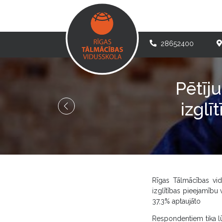
28652400
Pētīj
izglī
Rīgas Tālmācības vidu
izglītības pieejamību 
37,3% aptaujāto
Respondentiem tika lūg