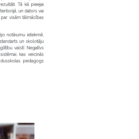
ezultāti. Tā kā pieejai
eritorijā, un dators vai
i par visām tālmācības
dējo notikumu ietekmē,
 standarts un skolotāju
lītību valstī. Negatīvs
sistēmai, kas veicinās
 vidusskolas pedagogs