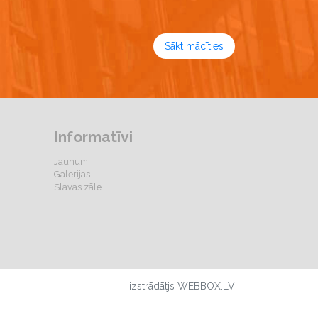
Sākt mācīties
Informatīvi
Jaunumi
Galerijas
Slavas zāle
izstrādātjs WEBBOX.LV