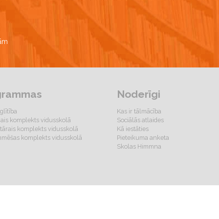
bām
grammas
Noderīgi
glītība
Kas ir tālmācība
gais komplekts vidusskolā
Sociālās atlaides
ārais komplekts vidusskolā
Kā iestāties
mēšas komplekts vidusskolā
Pieteikuma anketa
Skolas Himmna