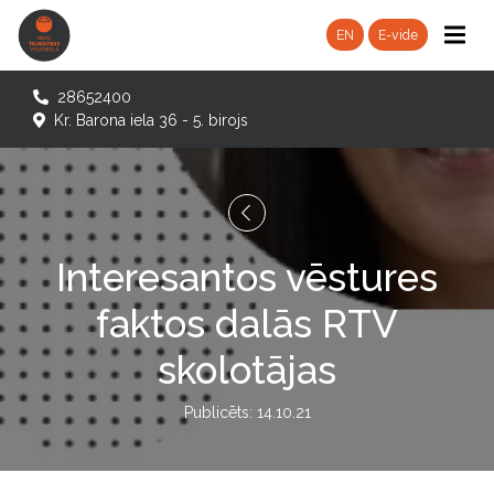
EN
E-vide
28652400
Kr. Barona iela 36 - 5. birojs
Interesantos vēstures
faktos dalās RTV
skolotājas
Publicēts: 14.10.21