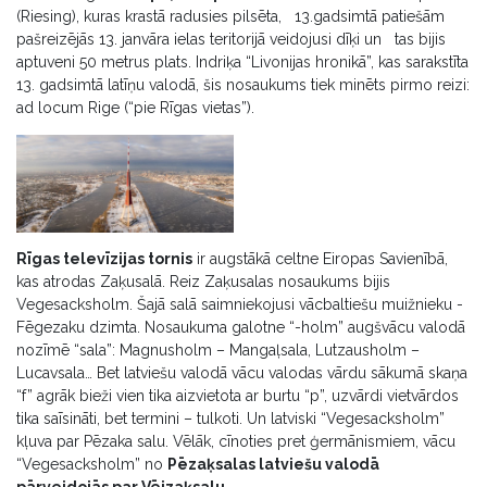
(Riesing), kuras krastā radusies pilsēta, 13.gadsimtā patiešām
pašreizējās 13. janvāra ielas teritorijā veidojusi dīķi un tas bijis
aptuveni 50 metrus plats. Indriķa “Livonijas hronikā”, kas sarakstīta
13. gadsimtā latīņu valodā, šis nosaukums tiek minēts pirmo reizi:
ad locum Rige (“pie Rīgas vietas”).
Rīgas televīzijas tornis
ir augstākā celtne Eiropas Savienībā,
kas atrodas Zaķusalā. Reiz Zaķusalas nosaukums bijis
Vegesacksholm. Šajā salā saimniekojusi vācbaltiešu muižnieku -
Fēgezaku dzimta. Nosaukuma galotne “-holm” augšvācu valodā
nozīmē “sala”: Magnusholm – Mangaļsala, Lutzausholm –
Lucavsala… Bet latviešu valodā vācu valodas vārdu sākumā skaņa
“f” agrāk bieži vien tika aizvietota ar burtu “p”, uzvārdi vietvārdos
tika saīsināti, bet termini – tulkoti. Un latviski “Vegesacksholm”
kļuva par Pēzaka salu. Vēlāk, cīnoties pret ģermānismiem, vācu
“Vegesacksholm” no
Pēzaķsalas latviešu valodā
pārveidojās par Vējzaķsalu
.