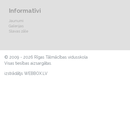
Informatīvi
Jaunumi
Galerijas
Slavas zāle
© 2009 - 2026 Rīgas Tālmācības vidusskola
Visas tiesības aizsargātas.
izstrādātjs WEBBOX.LV