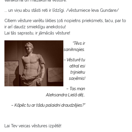
... un viņu abu stāsti reti ir līdzīgi. /vēsturniece Ieva Gundare/
Citiem vēsture varētu likties ļoti nopietns priekšmets, taču, par to
ir arī daudz smieklīgu anekdošu!
Lai tās saprastu, ir jāmācās vēsture!
“Tēvs ir
saniknojies.
– Vēsturē tu
atkal esi
trijnieku
saņēmis!
– Tas man
Aleksandra Lielā dēļ…
– Kāpēc tu ar tādu palaidni draudzējies?”
Lai Tev veicas vēstures izpētē!