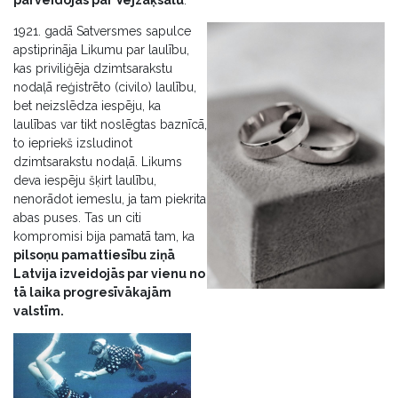
1921. gadā Satversmes sapulce
apstiprināja Likumu par laulību,
kas priviliģēja dzimtsarakstu
nodaļā reģistrēto (civilo) laulību,
bet neizslēdza iespēju, ka
laulības var tikt noslēgtas baznīcā,
to iepriekš izsludinot
dzimtsarakstu nodaļā. Likums
deva iespēju šķirt laulību,
nenorādot iemeslu, ja tam piekrita
abas puses. Tas un citi
kompromisi bija pamatā tam, ka
pilsoņu pamattiesību ziņā
Latvija izveidojās par vienu no
tā laika progresīvākajām
valstīm.