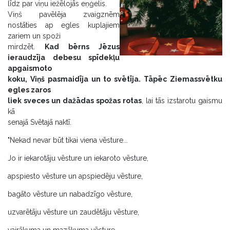
līdz par viņu iežēlojās eņģelis.
Viņš pavēlēja zvaigznēm
nostāties ap egles kuplajiem
zariem un spoži
mirdzēt.
Kad bērns Jēzus
ieraudzīja debesu spīdekļu
apgaismoto
koku, Viņš pasmaidīja un to svētīja. Tāpēc Ziemassvētku
egles zaros
liek sveces un dažādas spožas rotas
, lai tās izstarotu gaismu
kā
senajā Svētajā naktī.
"Nekad nevar būt tikai viena vēsture...
Jo ir iekarotāju vēsture un iekaroto vēsture,
apspiesto vēsture un apspiedēju vēsture,
bagāto vēsture un nabadzīgo vēsture,
uzvarētāju vēsture un zaudētāju vēsture,
vairākuma un mazākuma vēsture.