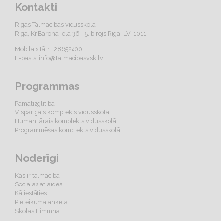
Kontakti
Rīgas Tālmācības vidusskola
Rīgā, Kr.Barona iela 36 - 5. birojs Rīgā, LV-1011
Mobilais tālr.: 28652400
E-pasts:
info@talmacibasvsk.lv
Programmas
Pamatizglītība
Vispārīgais komplekts vidusskolā
Humanitārais komplekts vidusskolā
Programmēšas komplekts vidusskolā
Noderīgi
Kas ir tālmācība
Sociālās atlaides
Kā iestāties
Pieteikuma anketa
Skolas Himmna