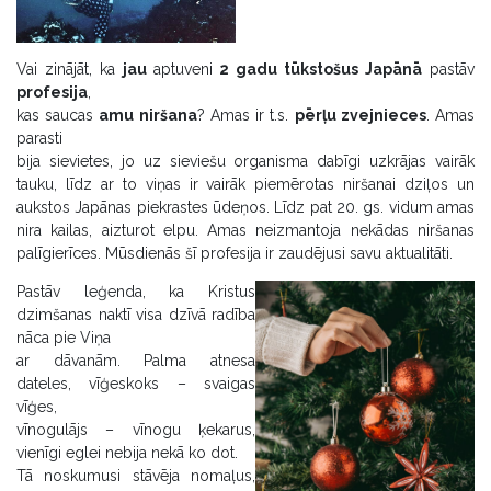
Vai zinājāt, ka
jau
aptuveni
2 gadu tūkstošus Japānā
pastāv
profesija
,
kas saucas
amu niršana
? Amas ir t.s.
pērļu zvejnieces
. Amas
parasti
bija sievietes, jo uz sieviešu organisma dabīgi uzkrājas vairāk
tauku, līdz ar to viņas ir vairāk piemērotas niršanai dziļos un
aukstos Japānas piekrastes ūdeņos. Līdz pat 20. gs. vidum amas
nira kailas, aizturot elpu. Amas neizmantoja nekādas niršanas
palīgierīces. Mūsdienās šī profesija ir zaudējusi savu aktualitāti.
Pastāv leģenda, ka Kristus
dzimšanas naktī visa dzīvā radība
nāca pie Viņa
ar dāvanām. Palma atnesa
dateles, vīģeskoks – svaigas
vīģes,
vīnogulājs – vīnogu ķekarus,
vienīgi eglei nebija nekā ko dot.
Tā noskumusi stāvēja nomaļus,