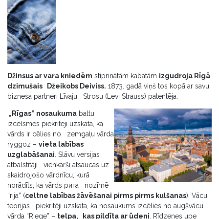
Džinsus ar vara kniedēm
stiprinātām kabatām
izgudroja Rīgā
dzimušais Džeikobs Deiviss.
1873. gadā viņš tos kopā ar savu
biznesa partneri Līvaju Strosu (Levi Strauss) patentēja.
„Rīgas” nosaukuma
baltu
izcelsmes piekritēji uzskata, ka
vārds ir cēlies no zemgaļu vārda
ryggoz –
vieta labības
uzglabāš
anai
. Slāvu versijas
atbalstītāji vienkārši atsaucas uz
skaidrojošo vārdnīcu, kurā
norādīts, ka vārds рига nozīmē
“rija” (
сeltn
e
labības žāvēšanai pirms
pirms kulšanas
). Vācu
teorijas piekritēji uzskata, ka nosaukums izcēlies no augšvācu
vārda “Riege” –
telpa
, kas pi
ldīta ar ūdeni
. Rīdzenes upe