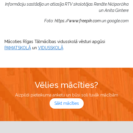
Informāciju sastādīja un atlasīja RTV skolotājas Renāte Ničiporčika
un Anita Gintere
Foto:
https://www.freepik.com
un google.com
Mācoties Rīgas Tālmācības vidusskolā vēsturi apgūsi
PAMATSKOLĀ
un
VIDUSSKOLĀ
Vēlies mācīties?
Aizpildi pieteikuma anketu un būsi soli tuvāk mācībām
Sākt mācīties